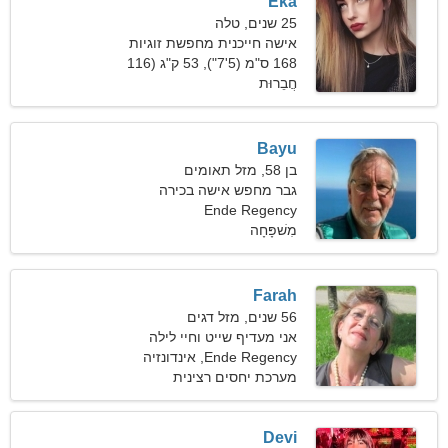
Eka
25 שנים, טלה
אישה חייכנית מחפשת זוגיות
אמיתית
168 ס"מ (5'7"), 53 ק"ג (116
חֲבֵרוּת
פאונד)
Bayu
בן 58, מזל תאומים
גבר מחפש אישה בכירה
Ende Regency
מִשׁפָּחָה
Farah
56 שנים, מזל דגים
אני מעדיף שייט וחיי לילה
Ende Regency, אינדונזיה
מערכת יחסים רצינית
Devi