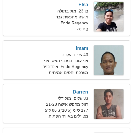
Elsa
בן 23, מזל בתולה
אישה מחפשת גבר
Ende Regency
חֲתוּנָה
Imam
43 שנים, עקרב
אני עובד במכבי האש, אני
Ende Regency, אינדונזיה
צריך אישה מרהיבה
מערכת יחסים אמיתית
Darren
33 שנים, מזל דלי
רווק מחפש אישה 21-28
177 ס"מ (5'10"), 86 ק"ג
(189 פאונד)
מטיילים באוויר הפתוח,
החלקה על גלגיליות