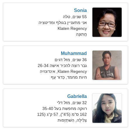
Sonia
55 שנים, טלה
אני מתעניין בגולף ומדיטציה
Klaten Regency
חֲתוּנָה
Muhammad
36 שנים, מזל דגים
גבר רוצה להכיר אישה 26-34
Klaten Regency, אינדונזיה
חיות מחמד, כַּדוּר עָף
Gabriella
32 שנים, מזל דלי
רווקה מחפשת בעל 35-40
162 ס"מ (5'4"), 57 ק"ג (125
פאונד)
צְלִילָה, הִשׁתַזְפוּת