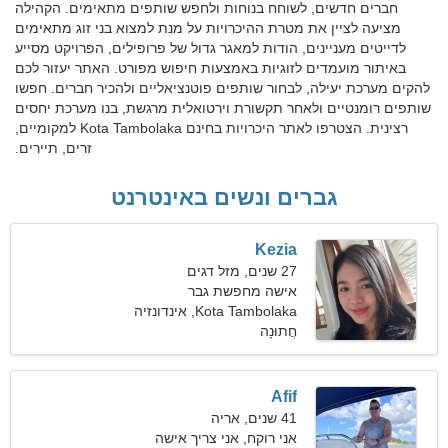
חברים חדשים, לשוחח בנוחות ולחפש שותפים מתאימים. הקהילה
מציעה לציין את מטרת ההיכרויות על מנת למצוא בני זוג מתאימים
לדייטים מעניינים, הודות למאגר גדול של פרופילים, הפרויקט מסייע
באיתור מועמדים לזוגיות באמצעות חיפוש מפורט. האתר יעזור לכם
להקים מערכת יעילה, לבחור שותפים פוטנציאליים ולהכיר חברים. חפשו
שותפים רומנטיים ולאחר תקשורת וירטואלית מרגשת, בנו מערכת יחסים
רצינית. הצטרפו לאתר היכרויות בחינם Kota Tambolaka למקומיים,
זרים, תיירים.
גברים ונשים באינטרנט
Kezia
27 שנים, מזל דגים
אישה מחפשת גבר
Kota Tambolaka, אינדונזיה
חֲתוּנָה
Afif
41 שנים, אריה
אני רוקח, אני צריך אישה