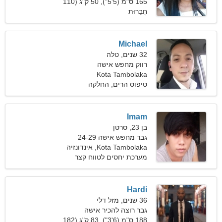
165 ס"מ (5'5"), 50 ק"ג (110
חֲבֵרוּת
פאונד)
Michael
32 שנים, טלה
רווק מחפש אישה
Kota Tambolaka
טיפוס הרים, החלקה
Imam
בן 23, סרטן
גבר מחפש אישה 24-29
Kota Tambolaka, אינדונזיה
מערכת יחסים לטווח קצר
Hardi
36 שנים, מזל דלי
גבר רוצה להכיר אישה
188 ס"מ (6'3"), 83 ק"ג (182