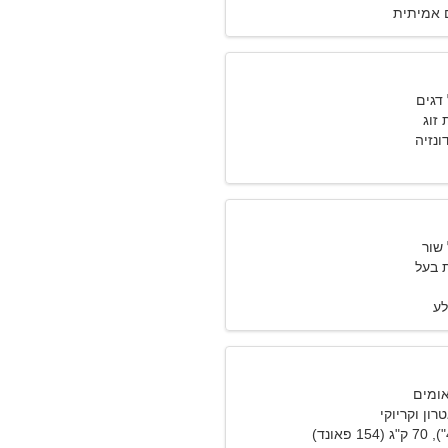
 אמיתית
זוג
 בעל
לע
רון וקריוקי