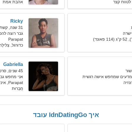
לטווח קצר
אהבת אמת
Ricky
31 שנה, קשת
ישרה
גבר רוצה להכיר 
Parapat
כדורגל, צְלִילָה
Gabriella
45 שנים, סרטן
למדעים שמחפש אישה רגשית
אני מחפש גבר 
Parapat, אינדונזיה
חֲבֵרוּת
איך IdnDatingGo עובד