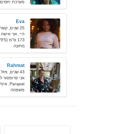
מערכת יחסים 
Eva
25 שנים, קשת
היי, אני אישה 
173 ס"מ (5'9"), 52 ק"ג (114 פאונד)
חֲתוּנָה
Rahmat
43 שנים, מזל שור
אני פרופסור 
Parapat, אינדונזיה
מִשׁפָּחָה