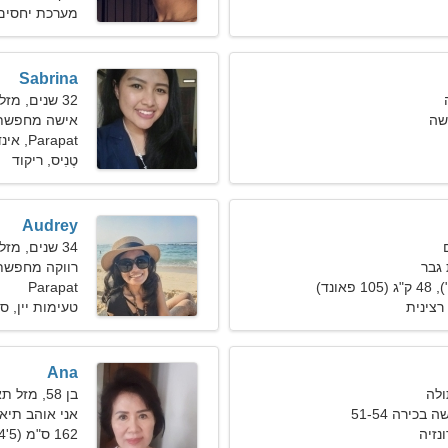
מערכת יחסים
Sabrina
32 שנים, מזל דגים
שה
אישה מחפשת 
Parapat, אינדונזיה
טֶנִיס, ריקוד
Audrey
34 שנים, מזל שור
גבר
רווקה מחפשת
Parapat
רצינית
טעימות יין, ס
Ana
בן 58, מזל תאומים
כירה 51-54
אני אוהב תיאט
162 ס"מ (5'4"), 70 ק"ג (154 פאונד)