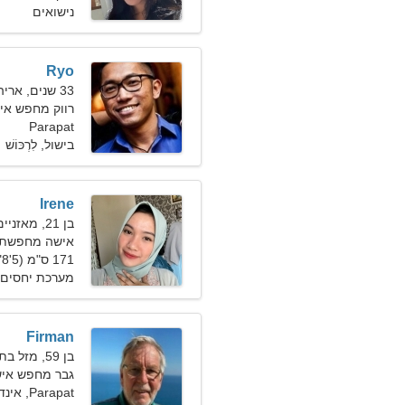
נישואים
Ryo
33 שנים, אריה
רווק מחפש אי
Parapat
בישול, לִרְכּוֹשׁ
Irene
בן 21, מאזניים
אישה מחפשת 
171 ס"מ (5'8"), 48 ק"ג (105 פאונד)
מערכת יחסים 
Firman
בן 59, מזל בתולה
גבר מחפש אישה ב
Parapat, אינדונזיה