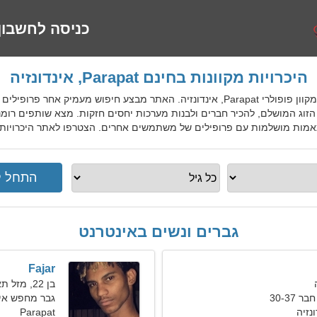
כניסה לחשבון
היכרויות מקוונות בחינם Parapat, אינדונזיה
IdnDatingGo הוא שירות היכרויות מקוון פופולרי Parapat, אינדונזיה. האתר מבצע חי
 הזוג המושלם, להכיר חברים ולבנות מערכות יחסים חזקות. מצא שותפים רומנ
שלמות עם פרופילים של משתמשים אחרים. הצטרפו לאתר היכרויות בחינם Parapat למקומיים, זרים,
גברים ונשים באינטרנט
Fajar
בן 22, מזל תאומים
30-37
גבר מחפש אי
Parapat