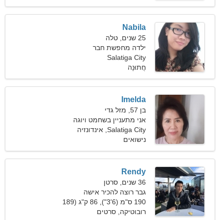
Nabila
25 שנים, טלה
ילדה מחפשת חבר
Salatiga City
חֲתוּנָה
Imelda
בן 57, מזל גדי
אני מתעניין בשחמט ויוגה
Salatiga City, אינדונזיה
נישואים
Rendy
36 שנים, סרטן
גבר רוצה להכיר אישה
190 ס"מ (6'3"), 86 ק"ג (189
פאונד)
רובוטיקה, סרטים