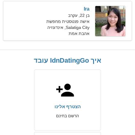
Ira
בן 22, עקרב
אישה פנטסטית מחפשת
מישהו כמוך
Salatiga City, אינדונזיה
אהבת אמת
איך IdnDatingGo עובד
הצטרף אלינו
הרשם בחינם