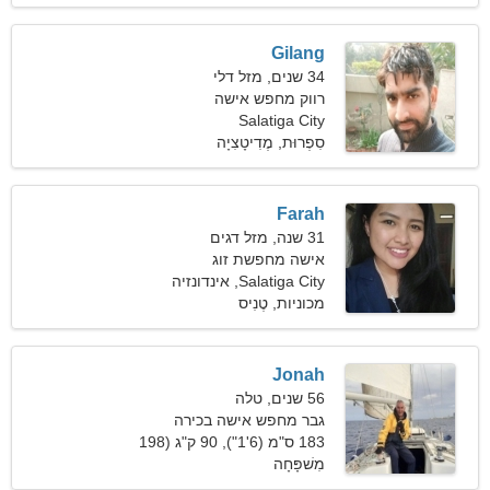
Gilang
34 שנים, מזל דלי
רווק מחפש אישה
Salatiga City
סִפְרוּת, מֶדִיטָצִיָה
Farah
31 שנה, מזל דגים
אישה מחפשת זוג
Salatiga City, אינדונזיה
מכוניות, טֶנִיס
Jonah
56 שנים, טלה
גבר מחפש אישה בכירה
183 ס"מ (6'1"), 90 ק"ג (198
פאונד)
מִשׁפָּחָה