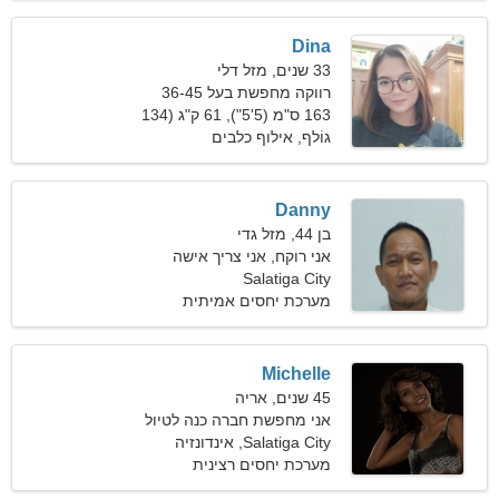
Dina
33 שנים, מזל דלי
רווקה מחפשת בעל 36-45
163 ס"מ (5'5"), 61 ק"ג (134
פאונד)
גוֹלף, אילוף כלבים
Danny
בן 44, מזל גדי
אני רוקח, אני צריך אישה
שנונה
Salatiga City
מערכת יחסים אמיתית
Michelle
45 שנים, אריה
אני מחפשת חברה כנה לטיול
משותף
Salatiga City, אינדונזיה
מערכת יחסים רצינית