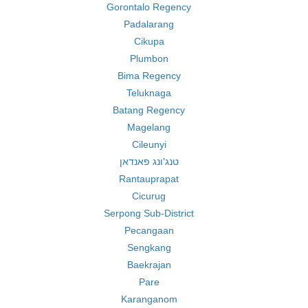
Gorontalo Regency
Padalarang
Cikupa
Plumbon
Bima Regency
Teluknaga
Batang Regency
Magelang
Cileunyi
טנג'ונג פאנדאן
Rantauprapat
Cicurug
Serpong Sub-District
Pecangaan
Sengkang
Baekrajan
Pare
Karanganom