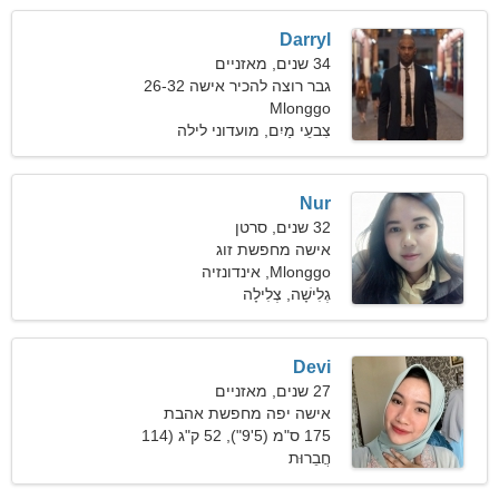
Darryl
34 שנים, מאזניים
גבר רוצה להכיר אישה 26-32
Mlonggo
צִבעֵי מַיִם, מועדוני לילה
Nur
32 שנים, סרטן
אישה מחפשת זוג
Mlonggo, אינדונזיה
גְלִישָׁה, צְלִילָה
Devi
27 שנים, מאזניים
אישה יפה מחפשת אהבת
אמת
175 ס"מ (5'9"), 52 ק"ג (114
חֲבֵרוּת
פאונד)