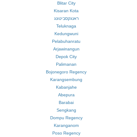
Blitar City
Kisaran Kota
ראנגקסביטונג
Teluknaga
Kedungwuni
Pelabuhanratu
Arjawinangun
Depok City
Palimanan
Bojonegoro Regency
Karangsembung
Kabanjahe
Abepura
Barabai
Sengkang
Dompu Regency
Karanganom
Poso Regency