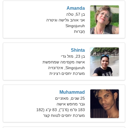
Amanda
בן 57, טלה
אני אוהב גלישה וגיטרה
Singojuruh
חֲבֵרוּת
Shinta
בן 23, מזל גדי
אישה מקסימה שמחפשת
Singojuruh, אינדונזיה
זוגיות אמיתית
מערכת יחסים רצינית
Muhammad
25 שנים, מאזניים
גבר מחפש אישה
183 ס"מ (6'1"), 83 ק"ג (182
פאונד)
מערכת יחסים לטווח קצר