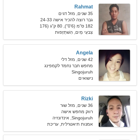
Rahmat
35 שנים, מזל דגים
גבר רוצה להכיר אישה 24-33
182 ס"מ (6'0"), 80 ק"ג (176
פאונד)
צִבעֵי מַיִם, הִשׁתַזְפוּת
Angela
42 שנים, מזל דלי
מחפש חבר נחמד לקמפינג
Singojuruh
נישואים
Rizki
36 שנים, מזל שור
רווק מחפש אישה
Singojuruh, אינדונזיה
אמנות תיאטרלית, עריכת
וידאו